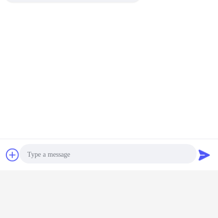
유도 가열 기계
유도 가열 기구
꼬리표:
,
,
Mosfet 자성제 유도 가열 장치
가장 저렴 한 가격 으로
파형강 철근 동안 Mosfet 자성제 유
도 가열 장치 80KHZ
잡담
견적 요청
계속하다
고주파 유도 가열 장비
더 많은 것
Photo