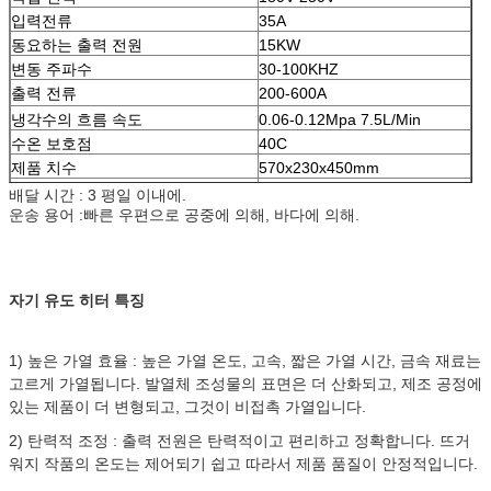
입력전류
35A
동요하는 출력 전원
15KW
변동 주파수
30-100KHZ
출력 전류
200-600A
냉각수의 흐름 속도
0.06-0.12Mpa 7.5L/Min
수온 보호점
40C
제품 치수
570x230x450mm
정미중량
27.5kgs
배달 시간 : 3 평일 이내에.
운송 용어 :빠른 우편으로 공중에 의해, 바다에 의해.
자기 유도 히터
특징
1) 높은 가열 효율 : 높은 가열 온도, 고속, 짧은 가열 시간, 금속 재료는
고르게 가열됩니다. 발열체 조성물의 표면은 더 산화되고, 제조 공정에
있는 제품이 더 변형되고, 그것이 비접촉 가열입니다.
2) 탄력적 조정 : 출력 전원은 탄력적이고 편리하고 정확합니다. 뜨거
워지 작품의 온도는 제어되기 쉽고 따라서 제품 품질이 안정적입니다.