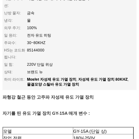
션:
난방 물자:
금속
냉각:
물
의무 주기:
100%
일 원리:
전자 유도 히팅
주파수:
30~80KHZ
HS는 코드화
85144000
됩니다:
일 힘:
220V 단일 위상
상태:
브랜드 뉴
Mosfet 자성제 유도 가열 장치
자성제 유도 가열 장치 80KHZ
하이 라이트:
,
,
물결모양 스틸바 유도 가열 장치
파형강 철근 동안 고주파 자성제 유도 가열 장치
자기를 띤 유도 가열 장치 GY-15A 매개 변수 :
모델
GY-15A (단일 상)
작업 전력
180V-250V