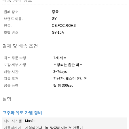
원래 장소:
중국
브랜드 이름:
GY
인증:
CE,FCC,ROHS
모델 번호:
GY-15A
결제 및 배송 조건
최소 주문 수량:
1개 세트
포장 세부 사항:
포장되는 합판 박스
배달 시간:
3~7days
지불 조건:
전신환, 웨스턴 유니온
공급 능력:
달 당 300set
설명
고주파 유도 가열 장비
제어 시스템:
Mosfet
애플리케이
가열되면서,, 녹, 딱딱해지는 것 만들기