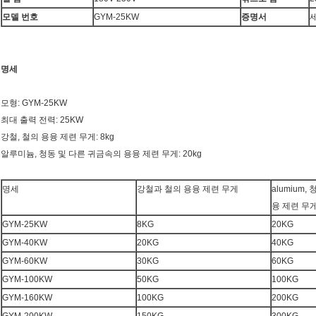
모델 번호
GYM-25KW
증명서
세
명세
모형: GYM-25KW
최대 출력 전력: 25KW
강철, 철의 용융 제련 무게: 8kg
알루미늄, 청동 및 다른 귀금속의 용융 제련 무게: 20kg
명세
강철과 철의 용융 제련 무게
alumium
융 제련 무
GYM-25KW
8KG
20KG
GYM-40KW
20KG
40KG
GYM-60KW
30KG
60KG
GYM-100KW
50KG
100KG
GYM-160KW
100KG
200KG