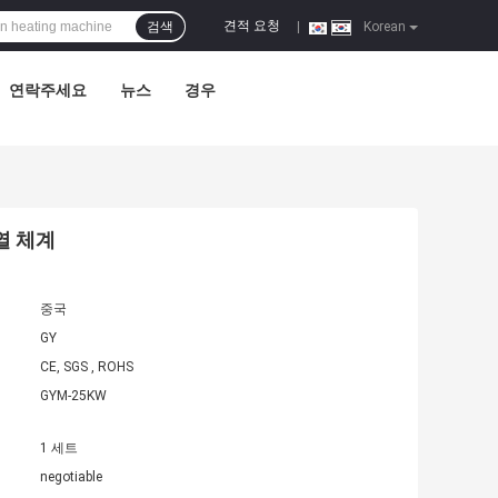
견적 요청
검색
|
Korean
연락주세요
뉴스
경우
열 체계
중국
GY
CE, SGS , ROHS
GYM-25KW
1 세트
negotiable