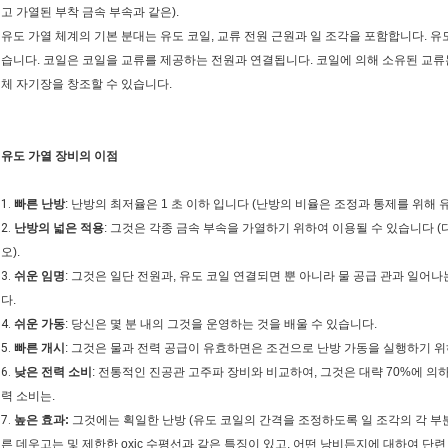
고 가열된 부착 금속 부속과 같은).
유도 가열 체계의 기본 분대는 유도 코일, 교류 전원 근원과 일 조각을 포함합니다. 
습니다. 코일은 코일을 교류를 제공하는 전원과 연결됩니다. 코일에 의해 소유된 교류
체 자기장을 창조할 수 있습니다.
유도 가열 장비의 이점
1.
빠른 난방
: 난방의 최저율은 1 초 이하 입니다 (난방의 비율은 조정과 통제를 위해 
2.
난방의 넓은 적용
: 그것은 각종 금속 부속을 가열하기 위하여 이용될 수 있습니다 
오).
3.
쉬운 임명
: 그것은 일단 전원과, 유도 코일 연결되면 뿐 아니라 물 공급 관과 일어
다.
4.
쉬운 가동
: 당신은 몇 분 내의 그것을 운영하는 것을 배울 수 있습니다.
5.
빠른 개시
: 그것은 물과 전력 공급이 유효하면은 조건으로 난방 가동을 실행하기 위
6.
낮은 전력 소비
: 전통적인 진공관 고주파 장비와 비교하여, 그것은 대략 70%에 의하
력 소비는.
7.
높은 효과:
그것에는 획일한 난방 (유도 코일의 간격을 조정하도록 일 조각의 각 부
른 데우고는 및 제한한 oxic 수평선과 같은 특징이 있고, 어떤 낭비든지에 대하여 단련