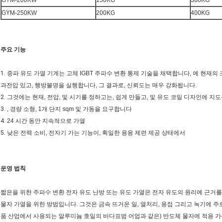
GYM-200KW
150KG
300KG
GYM-250KW
200KG
400KG
주요 기능
1.
중파 유도 가열 기계는 고체 IGBT 주파수 변환 통제 기술을 채택합니다, 에 현재의 
과전압 있고, 행방불명을 실행합니다, 그 결과로, 신뢰도는 매우 강화됩니다.
2.
그것에는 현재, 전압, 및 시기를 정하고는, 쉽게 만들고, 및 유도 코일 디자인에 지
3.
, 경량 소형, 1개 단지 sqm 및 가동을 요구합니다
4.
24 시간 동안 지속적으로 가열
5.
낮은 전력 소비, 전자기 가는 기능이, 획일한 용융 제련 제공 상태에서
운영 법칙
짧은을 위한 주파수 변환 전자 유도 난방 또는 유도 가열은 전자 유도의 원리에 근거를
물자 가열을 위한 방법입니다. 그것은 금속 뜨거운 일, 열처리, 용접 그리고 녹기에 주로
품 산업에서 사용되는 알루미늄 호일의 바다표범 어업과 같은) 반도체 물자에 적용 가능합니다