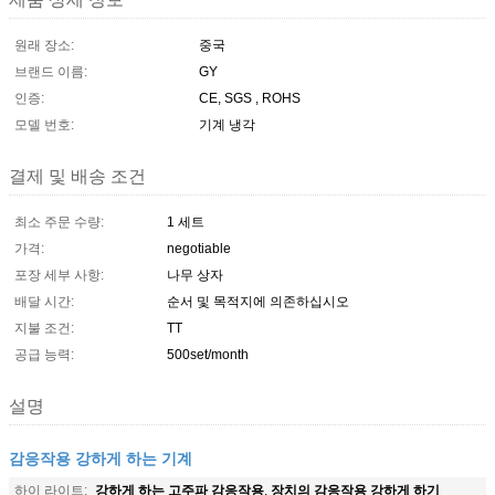
원래 장소:
중국
브랜드 이름:
GY
인증:
CE, SGS , ROHS
모델 번호:
기계 냉각
결제 및 배송 조건
최소 주문 수량:
1 세트
가격:
negotiable
포장 세부 사항:
나무 상자
배달 시간:
순서 및 목적지에 의존하십시오
지불 조건:
TT
공급 능력:
500set/month
설명
감응작용 강하게 하는 기계
강하게 하는 고주파 감응작용
장치의 감응작용 강하게 하기
하이 라이트:
,