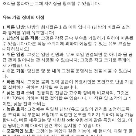
조각을 통과하는 교체 자기장을 창조할 수 있습니다.
유도 가열 장비의 이점
빠른 난방
: 난방의 최저율은 1 초 이하 입니다 (난방의 비율은 조정
1.
과 통제를 위해 유효합니다).
난방의 넓은 적용
: 그것은 각종 금속 부속을 가열하기 위하여 이용될
2.
수 있습니다 (다른 작동 스위치에 의하여 이동할 수 있는 유도 코일을
대체하십시오).
쉬운 임명
: 그것은 일단 전원과, 유도 코일 연결되면 뿐 아니라 물 공
3.
급 관과 일어나는 관 사용될 수 있습니다; 그것은 작고 크기로 무게에
서 가볍습니다.
쉬운 가동
: 당신은 몇 분 내의 그것을 운영하는 것을 배울 수 있습니
4.
다.
빠른 개시
: 그것은 물과 전력 공급이 유효하면은 조건으로 난방 가동
5.
을 실행하기 위하여 시작될 수 있습니다.
낮은 전력 소비
: 전통적인 진공관 고주파 장비와 비교하여, 그것은
6.
대략 70%에 의하여 힘을 절약할 수 있습니다. 더 작은 일 조각의 크기
이면, 낮을 전력 소비는.
높은 효과:
그것에는 획일한 난방 (유도 코일의 간격을 조정하도록
7.
일 조각의 각 부분의 요청대로 적합한 온도를 지키기 위하여 적용 가능
합니다), 빠른 데우고는 및 제한한 oxic 수평선과 같은 특징이 있고, 어
떤 낭비든지에 대하여 단련 후에 감시할 수 있습니다.
포괄적인 보호:
그것에는 과압과 같은 기능이, 에 현재의, 과열 및 물
8.