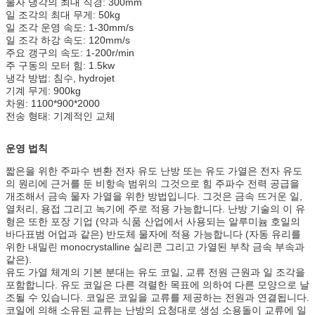
물자 냉각의 최대 직경: 300mm
일 조각의 최대 무게: 50kg
일 조각 운영 속도: 1-30mm/s
일 조각 하강 속도: 120mm/s
주요 갱구의 속도: 1-200r/min
주 구동의 모터 힘: 1.5kw
냉각 방법: 침수, hydrojet
기계 무게: 900kg
차원: 1100*900*2000
전송 형태: 기계적인 교체
운영 법칙
짧은을 위한 주파수 변환 전자 유도 난방 또는 유도 가열은 전자 유도
의 원리에 근거를 둔 비항속 범위의 그것으로 힘 주파수 전력 공급을
개조해서 금속 물자 가열을 위한 방법입니다. 그것은 금속 뜨거운 일,
열처리, 용접 그리고 녹기에 주로 적용 가능합니다. 난방 기술의 이 유
형은 또한 포장 기업 (약과 식품 산업에서 사용되는 알루미늄 호일의
바다표범 어업과 같은) 반도체 물자에 적용 가능합니다 (자동 유리를
위한 내밀린 monocrystalline 실리콘 그리고 가열된 부착 금속 부속과
같은).
유도 가열 체계의 기본 분대는 유도 코일, 교류 전원 근원과 일 조각을
포함합니다. 유도 코일은 다른 격렬한 목표에 의하여 다른 모양으로 날
조될 수 있습니다. 코일은 코일을 교류를 제공하는 전원과 연결됩니다.
코일에 의해 소유된 교류는 난방의 요청대로 생성 소용돌이 교류에 일