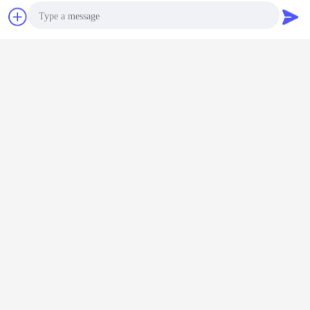
잡담
견적 요청
Photo
Video Call
Audio Call
강하게 하는 고주파 감응작용
꼬리표:
,
감응작용 강하게 하는 기계장치
장치의 감응작용 강하게 하기
,
가장 저렴 한 가격 으로