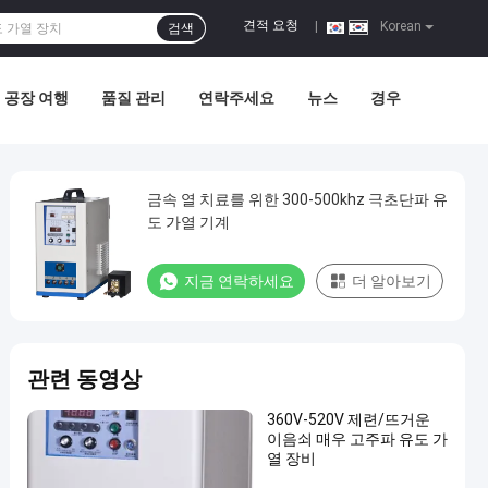
견적 요청
|
Korean
검색
공장 여행
품질 관리
연락주세요
뉴스
경우
금속 열 치료를 위한 300-500khz 극초단파 유
도 가열 기계
지금 연락하세요
더 알아보기
관련 동영상
360V-520V 제련/뜨거운
이음쇠 매우 고주파 유도 가
열 장비