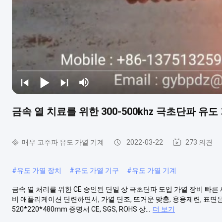
금속 열 치료를 위한 300-500khz 극초단파 유도
매우 고주파 유도 가열 기계
2022-03-22
273 의견
#
유도 가열 장치
#
유도 가열 기구
#
유도 가열 기계
금속 열 처리를 위한 CE 승인된 단일 상 극초단파 도입 가열 장비 빠른 
비 애플리케이션 단련하면서, 가열 단조, 뜨거운 맞춤, 용융제련, 표면은 
520*220*480mm 증명서 CE, SGS, ROHS 상...
더 보기