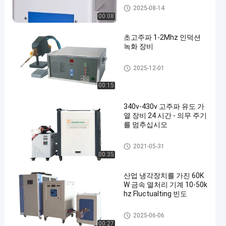
매우 고주파 유도 가열 기계
2025-08-14
00:08
초고주파 1-2Mhz 인덕션
녹화 장비
매우 고주파 유도 가열 기계
2025-12-01
00:15
340v-430v 고주파 유도 가
열 장비 24 시간 - 의무 주기
를 멈추십시오
유도 가열 기계
2021-05-31
00:35
산업 냉각장치를 가진 60K
W 금속 열처리 기계 10-50k
hz Fluctualting 빈도
유도 가열 장치
2025-06-06
00:27